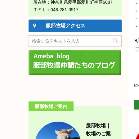
所在地：神奈川県愛甲郡愛川町半原6087
・
ＴＥＬ：046-281-0917
・
・
服部牧場アクセス
・
9
ご
服部牧場ご案内
服部牧場｜
牧場のご案