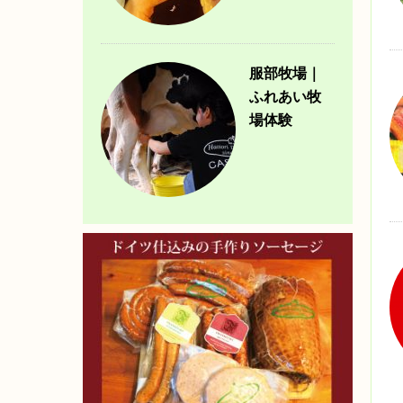
服部牧場｜
ふれあい牧
場体験