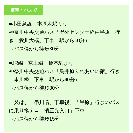
電車・バスで
■小田急線 本厚木駅より
神奈川中央交通バス「野外センター経由半原」行
き「愛川大橋」下車（駅から
60
分）
→バス停から徒歩
30
分
■
JR
線・京王線 橋本駅より
神奈川中央交通バス「鳥井原ふれあいの館」行き
「串川橋」下車（駅から
40
分）
→バス停から徒歩
30
分
又は、「串川橋」下車後、「半原」行きのバス
に乗り換え→「清正光入口」下車
→バス停から徒歩
15
分