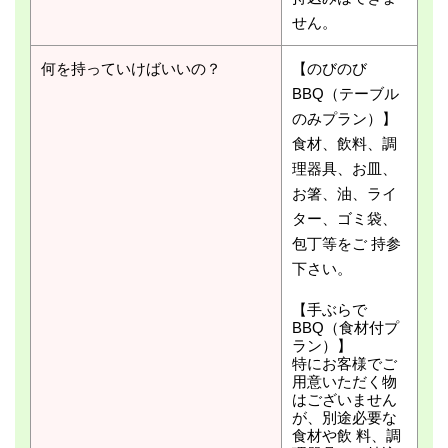
せん。
何を持っていけばいいの？
【のびのび
BBQ（テーブル
のみプラン）】
食材、飲料、調
理器具、お皿、
お箸、油、ライ
ター、ゴミ袋、
包丁等をご 持参
下さい。
【手ぶらで
BBQ（食材付プ
ラン）】
特にお客様でご
用意いただく物
はございません
が、別途必要な
食材や飲 料、調